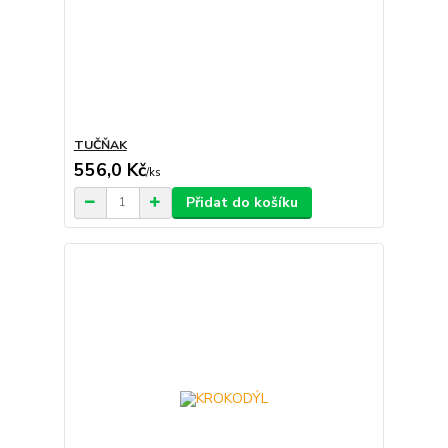
TUČŇAK
556,0 Kč
/
ks
Přidat do košíku