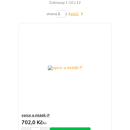
Zobrazuji 1-10 z 12
strana
z 2
další
opice a mládě-P
702,0 Kč
/
ks