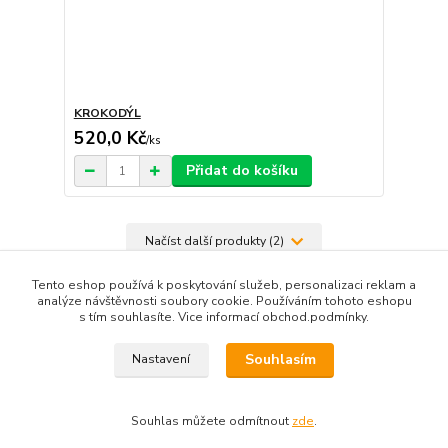
KROKODÝL
520,0 Kč
/
ks
Přidat do košíku
Načíst další produkty (2)
strana
z 2
další
Tento eshop používá k poskytování služeb, personalizaci reklam a
analýze návštěvnosti soubory cookie. Používáním tohoto eshopu
s tím souhlasíte. Vice informací obchod.podmínky.
Souhlasím
Nastavení
Souhlas můžete odmítnout
zde
.
Vytvořeno na
Eshop-rychle.cz