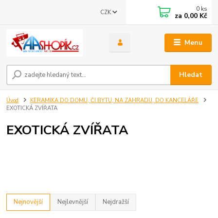
0
ks
CZK
za
0,00 Kč
Menu
Hledat
Úvod
KERAMIKA DO DOMU, ČI BYTU, NA ZAHRADU, DO KANCELÁŘE
EXOTICKÁ ZVÍŘATA
EXOTICKÁ ZVÍŘATA
Nejnovější
Nejlevnější
Nejdražší