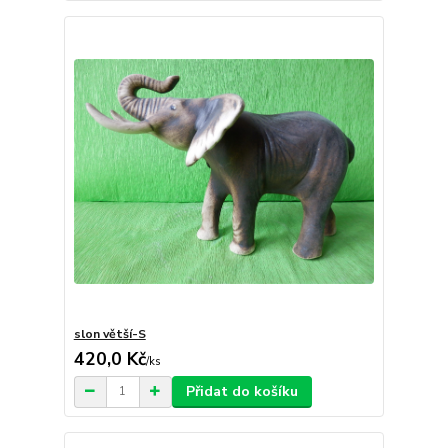
slon větší-S
420,0 Kč
/
ks
Přidat do košíku