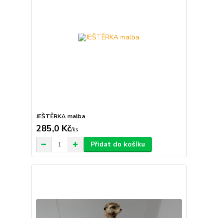
JEŠTĚRKA malba
285,0 Kč
/
ks
Přidat do košíku