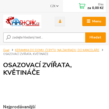
0
ks
CZK
za
0,00 Kč
Menu
Hledat
Úvod
KERAMIKA DO DOMU, ČI BYTU, NA ZAHRADU, DO KANCELÁŘE
OSAZOVACÍ ZVÍŘATA, KVĚTINÁČE
OSAZOVACÍ ZVÍŘATA,
KVĚTINÁČE
Nejprodávanější