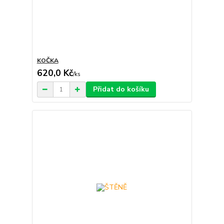
KOČKA
620,0 Kč
/
ks
Přidat do košíku