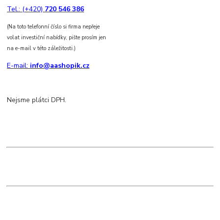
Tel.: (+420)
720 546 386
(Na toto telefonní číslo si firma nepřeje
volat investiční nabídky, pište prosím jen
na e-mail v této záležitosti.)
E-mail:
info@aashopik.cz
Nejsme plátci DPH.