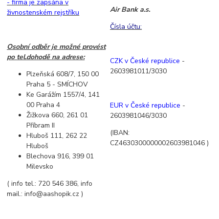
- firma je zapsána v
Air Bank a.s.
živnostenském rejstříku
Čísla účtu:
Osobní odběr je možné provést
po tel.dohodě na adrese:
CZK v České republice
-
2603981011/3030
Plzeňská 608/7, 150 00
Praha 5 - SMÍCHOV
Ke Garážím 1557/4, 141
00 Praha 4
EUR v České republice
-
Žižkova 660, 261 01
2603981046/3030
Příbram II
(IBAN:
Hluboš 111, 262 22
CZ4630300000002603981046 )
Hluboš
Blechova 916, 399 01
Milevsko
( info tel.:
720 546 386
, info
mail.: info@aashopik.cz )