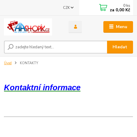
0
ks
CZK
za
0,00 Kč
Menu
Hledat
Úvod
KONTAKTY
Kontaktní informace