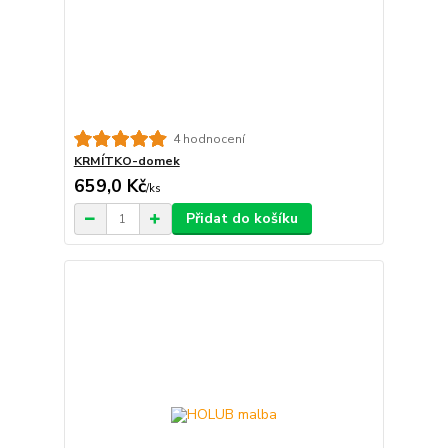
4 hodnocení
KRMÍTKO-domek
659,0 Kč
/
ks
Přidat do košíku