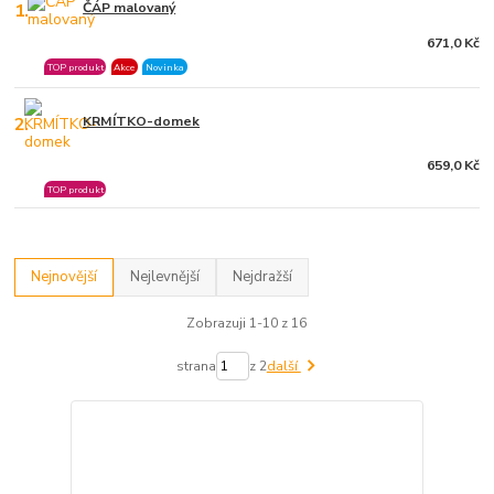
1.
ČÁP malovaný
671,0 Kč
TOP produkt
Akce
Novinka
2.
KRMÍTKO-domek
659,0 Kč
TOP produkt
Nejnovější
Nejlevnější
Nejdražší
Zobrazuji 1-10 z 16
strana
z 2
další