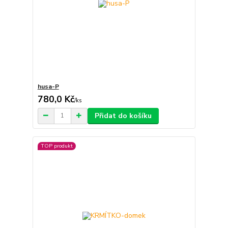
husa-P
780,0 Kč
/
ks
Přidat do košíku
TOP produkt