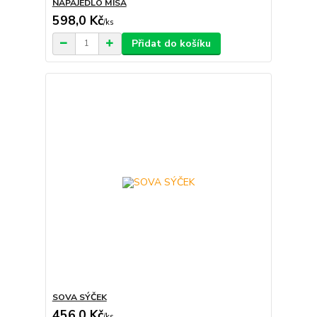
NAPAJEDLO MÍSA
598,0 Kč
/
ks
Přidat do košíku
SOVA SÝČEK
456,0 Kč
/
ks