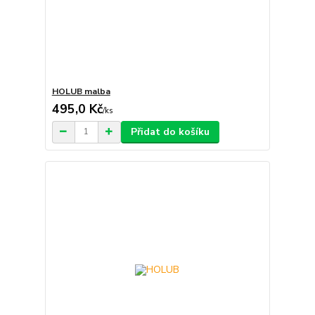
HOLUB malba
495,0 Kč
/
ks
Přidat do košíku