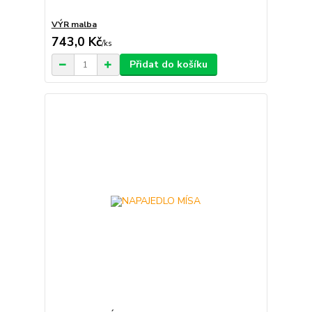
VÝR malba
743,0 Kč
/
ks
Přidat do košíku