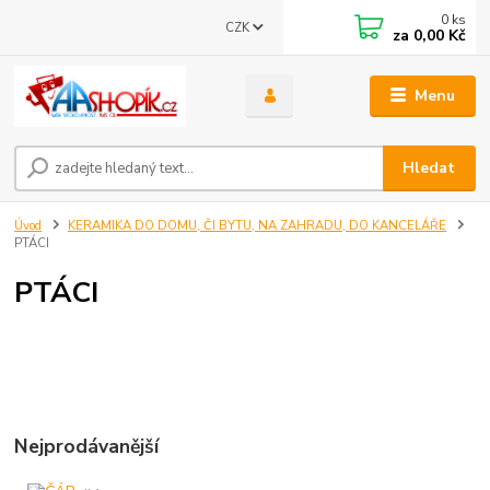
0
ks
CZK
za
0,00 Kč
Menu
Hledat
Úvod
KERAMIKA DO DOMU, ČI BYTU, NA ZAHRADU, DO KANCELÁŘE
PTÁCI
PTÁCI
Nejprodávanější