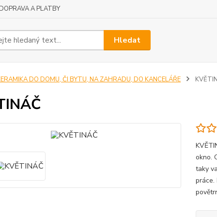
DOPRAVA A PLATBY
Hledat
KERAMIKA DO DOMU, ČI BYTU, NA ZAHRADU, DO KANCELÁŘE
KVĚTI
TINÁČ
KVĚTIN
okno. 
taky v
práce.
povětr