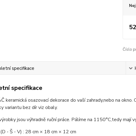
Nej
52
Číslo p
etní specifikace
tní specifikace
 keramická osazovací dekorace do vaší zahrady,nebo na okno. O
 variantu bez dír viz obaly.
výrobky jsou výhradně ruční práce. Pálíme na 1150°C,tedy mají
D - Š - V) :
28 cm × 18 cm × 12 cm