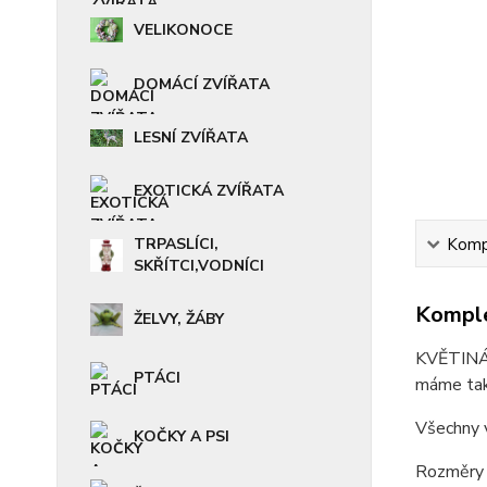
VELIKONOCE
DOMÁCÍ ZVÍŘATA
LESNÍ ZVÍŘATA
EXOTICKÁ ZVÍŘATA
TRPASLÍCI,
Kompl
SKŘÍTCI,VODNÍCI
Komple
ŽELVY, ŽÁBY
KVĚTINÁČ
PTÁCI
máme taky
Všechny 
KOČKY A PSI
Rozměry (