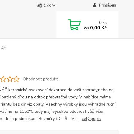
Přihlášení
CZK
0
ks
za
0,00 Kč
NÁČ
Ohodnotit produkt
ÁČ keramická osazovací dekorace do vaší zahrady,nebo na
Opatřený dírou na odtok přebytečné vody. V nabídce máme
ariantu bez dír viz obaly. Všechny výrobky jsou výhradně ruční
 Pálíme na 1150°C,tedy mají vysokou odolnost vůči všem
nostním podmínkám. Rozměry (D - Š - V) :...
celý popis