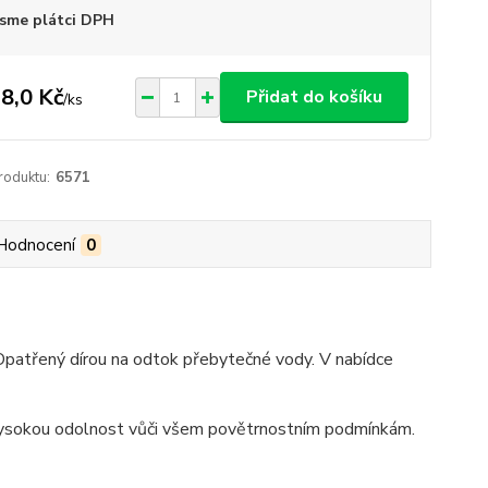
sme plátci DPH
8,0 Kč
Přidat do košíku
/
ks
roduktu:
6571
Hodnocení
0
patřený dírou na odtok přebytečné vody. V nabídce
 vysokou odolnost vůči všem povětrnostním podmínkám.