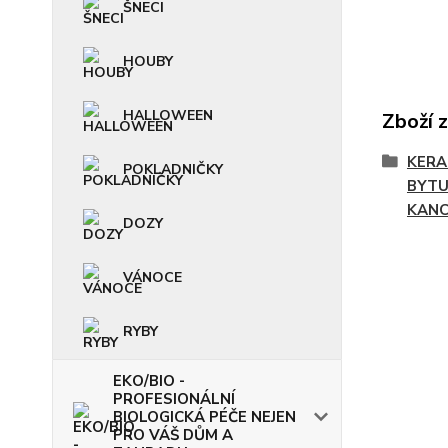
ŠNECI
HOUBY
HALLOWEEN
Zboží 
KERA
POKLADNIČKY
BYTU
KANC
DOZY
VÁNOCE
RYBY
EKO/BIO -
PROFESIONÁLNÍ
BIOLOGICKÁ PÉČE NEJEN
PRO VÁŠ DŮM A