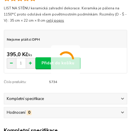
LIST NA STĚNU keramická zahradní dekorace. Keramika je pálena na
1150°C proto odolává všem povětrnostním podmínkám. Rozměry (D - Š -
V) : 35 cm × 22 cm × 8 cm
celý popis
Nejsme plátci DPH
395,0 Kč
/
ks
Přidat do košíku
Číslo produktu:
5734
Kompletní specifikace
Hodnocení
0
Kompletní specifikace