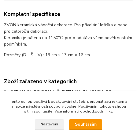
Kompletní specifikace
ZVON keramická vánoční dekorace. Pro přivolání Ježíška a nebo
pro celoroční dekoraci.
Keramika je pálena na 1150°C, proto odolává všem povětrnostním
podmínkám.
Rozměry (D - Š - V) :
13 cm × 13 cm × 16 cm
Zboží zařazeno v kategoriích
KERAMIKA DO DOMU, ČI BYTU, NA ZAHRADU, DO
KANCELÁŘE
Tento eshop používá k poskytování služeb, personalizaci reklam a
analýze návštěvnosti soubory cookie. Používáním tohoto eshopu
VÁNOCE
s tím souhlasíte. Vice informací obchod.podmínky.
Souhlasím
Nastavení