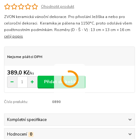
Ohodnotit produkt
ZVON keramická vánoční dekorace. Pro přivolání Ježíška a nebo pro
celoroční dekoraci. Keramika je pálena na 1150°C, proto odolává všem
povětrnostním podmínkám. Rozměry (D - Š - V) : 13 cm × 13 cm × 16 cm
celý popis
Nejsme plátci DPH
389,0 Kč
/
ks
Přidat do košíku
Číslo produktu:
0890
Kompletní specifikace
Hodnocení
0