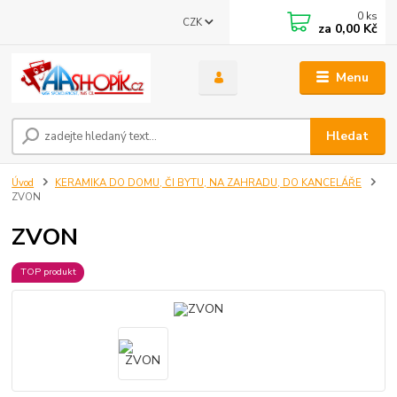
0
ks
CZK
za
0,00 Kč
Menu
Hledat
Úvod
KERAMIKA DO DOMU, ČI BYTU, NA ZAHRADU, DO KANCELÁŘE
ZVON
ZVON
TOP produkt